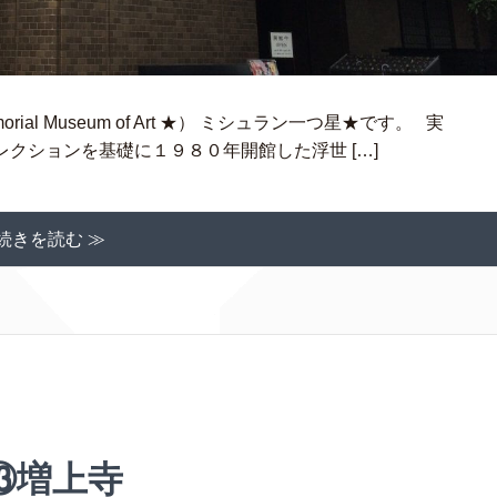
orial Museum of Art ★） ミシュラン一つ星★です。 実
クションを基礎に１９８０年開館した浮世 […]
続きを読む ≫
⑬増上寺