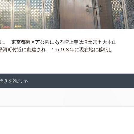
星★です。 東京都港区芝公園にある増上寺は浄土宗七大本山
平河町付近に創建され、１５９８年に現在地に移転し
続きを読む ≫