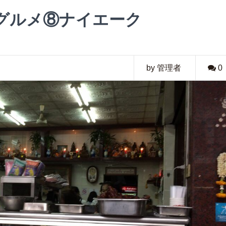
グルメ⑧ナイエーク
by 管理者
0