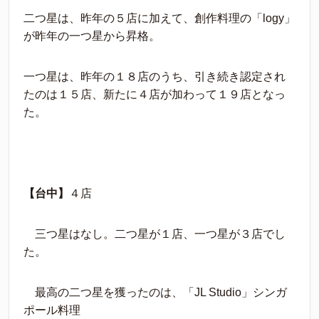
二つ星は、昨年の５店に加えて、創作料理の「logy」
が昨年の一つ星から昇格。
一つ星は、昨年の１８店のうち、引き続き認定され
たのは１５店、新たに４店が加わって１９店となっ
た。
【台中】
４店
三つ星はなし。二つ星が１店、一つ星が３店でし
た。
最高の二つ星を獲ったのは、「JL Studio」シンガ
ポール料理