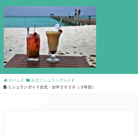
ホーム
/
台北ミシュラングルメ
/
ミシュランガイド台北・台中２０２０（３年目）