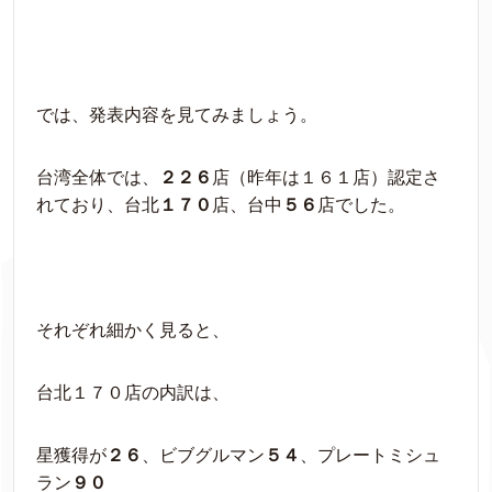
では、発表内容を見てみましょう。
台湾全体では、
２２６
店（昨年は１６１店）認定さ
れており、台北
１７０
店、台中
５６
店でした。
それぞれ細かく見ると、
台北１７０店の内訳は、
星獲得が
２６
、ビブグルマン
５４
、プレートミシュ
ラン
９０