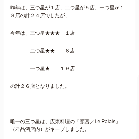
昨年は、三つ星が１店、二つ星が５店、一つ星が１
８店の計２４店でしたが、
今年は、三つ星★★★ １店
二つ星★★ ６店
一つ星★ １９店
の計２６店となりました。
唯一の三つ星は、広東料理の「頤宮／Le Palais」
（君品酒店内）がキープしました。