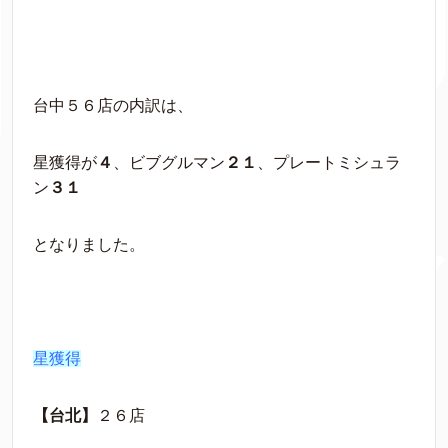
台中５６店の内訳は、
星獲得が
４
、ビブグルマン
２１
、プレートミシュラ
ン
３１
となりました。
星獲得
【台北】
２６店