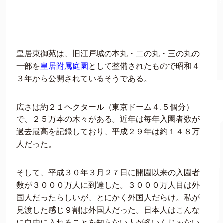
皇居東御苑は、旧江戸城の本丸・二の丸・三の丸の
一部を
皇居附属庭園
として整備されたもので昭和４
３年から公開されているそうである。
広さは約２１ヘクタール（東京ドーム４.５個分）
で、２５万本の木々がある。
近年は毎年入園者数が
過去最高を記録しており、平成２９年は約１４８万
人だった。
そして、平成３０年３月２７日に開園以来の入園者
数が３０００万人に到達した。３０００万人目は外
国人だったらしいが、とにかく外国人だらけ。私が
見渡した感じ９割は外国人だった。日本人はこんな
に自由に入れることを知らない人が多いんじゃない