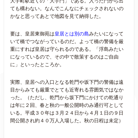
大手町駅近くの「大手門」である。入った門から出
ても構わない。なんでこんなにチェックされないの
かなと思ってあとで地図を見て納得した。
要は、皇居東御苑は
皇居とは別の島
みたいになって
いて橋でつながっているのだ。よって橋の警備を厳
重にすれば皇居は守られるのである。「浮島みたい
になっているので、その中で散策するのはご自由
に」といったところか。
実際、皇居への入口となる乾門や坂下門の警備は遠
目からみても厳重でとても近寄れる雰囲気ではなか
った。（ただし、乾門から坂下門にかけての乾通り
は年に２回、春と秋の一般公開時のみ通行可として
いる。平成３０年は３月２４日から４月１日の９日
間公開され約４０万人入場した。秋の日程は未定）